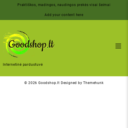
Skip
Praktiškos, madingos, naudingos prekės visai šeimai
to
content
Add your content here
Internetinė parduotuvė
© 2026
Goodshop.lt
Designed by
Themehunk