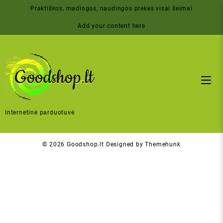
Skip
Praktiškos, madingos, naudingos prekės visai šeimai
to
content
Add your content here
Internetinė parduotuvė
© 2026
Goodshop.lt
Designed by
Themehunk