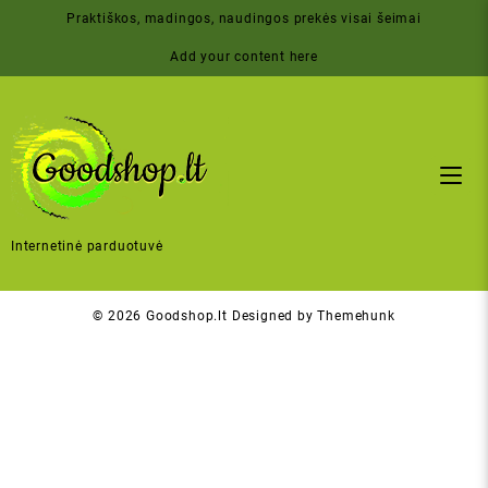
Skip
Praktiškos, madingos, naudingos prekės visai šeimai
to
content
Add your content here
Internetinė parduotuvė
© 2026
Goodshop.lt
Designed by
Themehunk