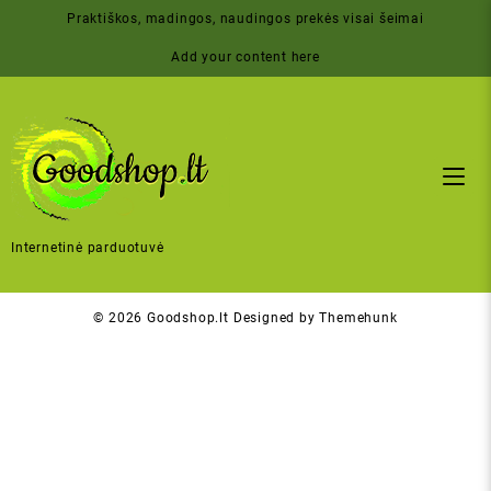
Skip
Praktiškos, madingos, naudingos prekės visai šeimai
to
content
Add your content here
Internetinė parduotuvė
© 2026
Goodshop.lt
Designed by
Themehunk