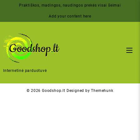
Skip
Praktiškos, madingos, naudingos prekės visai šeimai
to
content
Add your content here
Internetinė parduotuvė
© 2026
Goodshop.lt
Designed by
Themehunk