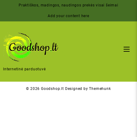
Skip
Praktiškos, madingos, naudingos prekės visai šeimai
to
content
Add your content here
Internetinė parduotuvė
© 2026
Goodshop.lt
Designed by
Themehunk