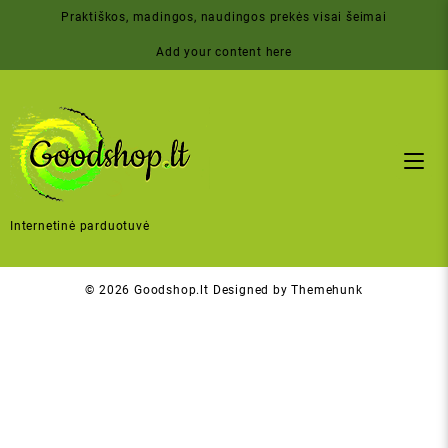
Skip
Praktiškos, madingos, naudingos prekės visai šeimai
to
content
Add your content here
Internetinė parduotuvė
© 2026
Goodshop.lt
Designed by
Themehunk