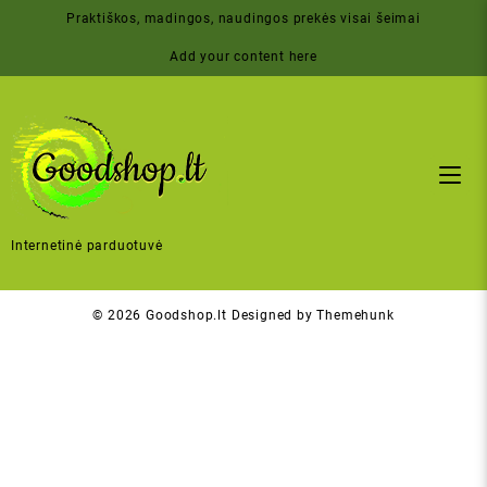
Skip
Praktiškos, madingos, naudingos prekės visai šeimai
to
content
Add your content here
Internetinė parduotuvė
© 2026
Goodshop.lt
Designed by
Themehunk