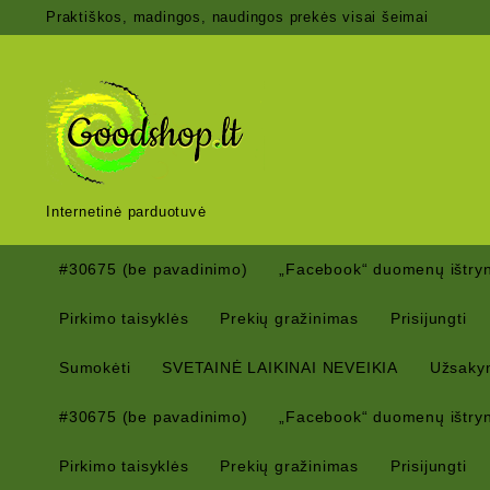
Skip
Praktiškos, madingos, naudingos prekės visai šeimai
to
content
Internetinė parduotuvė
#30675 (be pavadinimo)
„Facebook“ duomenų ištryn
Pirkimo taisyklės
Prekių gražinimas
Prisijungti
Sumokėti
SVETAINĖ LAIKINAI NEVEIKIA
Užsaky
#30675 (be pavadinimo)
„Facebook“ duomenų ištryn
Pirkimo taisyklės
Prekių gražinimas
Prisijungti