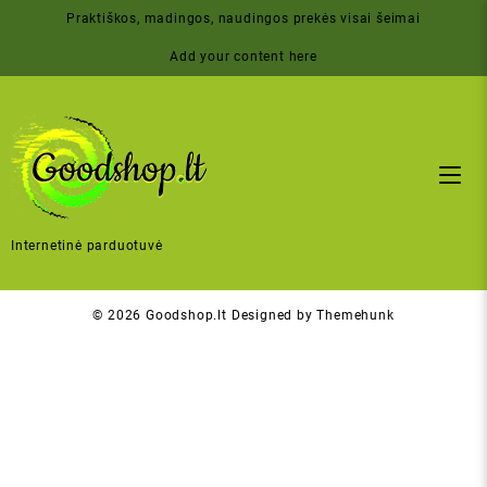
Skip
Praktiškos, madingos, naudingos prekės visai šeimai
to
content
Add your content here
Internetinė parduotuvė
© 2026
Goodshop.lt
Designed by
Themehunk