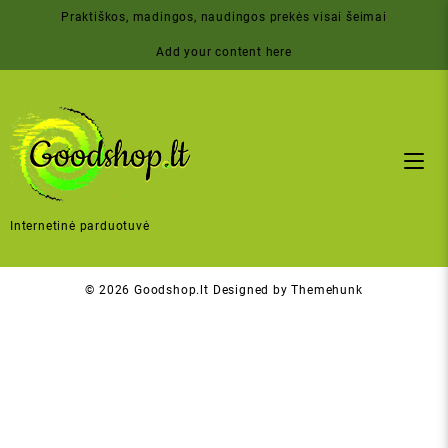
Skip
Praktiškos, madingos, naudingos prekės visai šeimai
to
content
Add your content here
Internetinė parduotuvė
© 2026
Goodshop.lt
Designed by
Themehunk