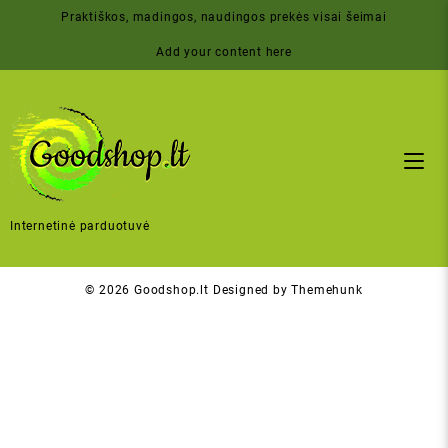
Skip
Praktiškos, madingos, naudingos prekės visai šeimai
to
content
Add your content here
Internetinė parduotuvė
© 2026
Goodshop.lt
Designed by
Themehunk