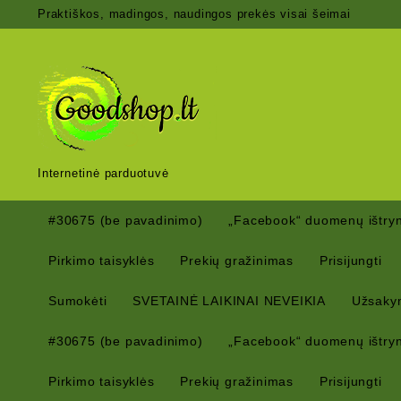
Skip
Praktiškos, madingos, naudingos prekės visai šeimai
to
content
Internetinė parduotuvė
#30675 (be pavadinimo)
„Facebook“ duomenų ištryn
Pirkimo taisyklės
Prekių gražinimas
Prisijungti
Sumokėti
SVETAINĖ LAIKINAI NEVEIKIA
Užsaky
#30675 (be pavadinimo)
„Facebook“ duomenų ištryn
Pirkimo taisyklės
Prekių gražinimas
Prisijungti