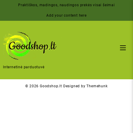
Skip
Praktiškos, madingos, naudingos prekės visai šeimai
to
content
Add your content here
Internetinė parduotuvė
© 2026
Goodshop.lt
Designed by
Themehunk