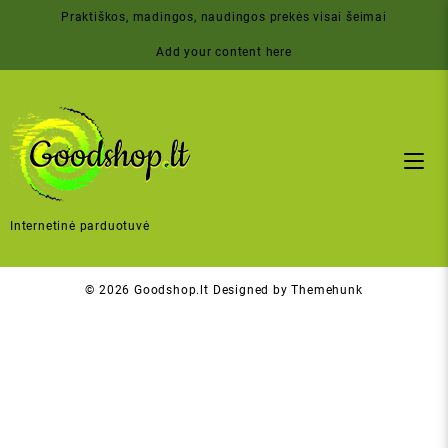
Skip
Praktiškos, madingos, naudingos prekės visai šeimai
to
content
Add your content here
Internetinė parduotuvė
© 2026
Goodshop.lt
Designed by
Themehunk